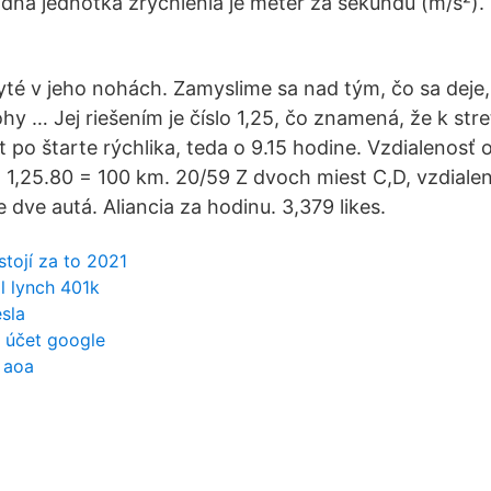
dná jednotka zrýchlenia je meter za sekundu (m/s²).
yté v jeho nohách. Zamyslime sa nad tým, čo sa deje,
hy … Jej riešením je číslo 1,25, čo znamená, že k stre
 po štarte rýchlika, teda o 9.15 hodine. Vzdialenosť o
 = 1,25.80 = 100 km. 20/59 Z dvoch miest C,D, vzdial
dve autá. Aliancia za hodinu. 3,379 likes.
stojí za to 2021
ll lynch 401k
sla
 účet google
 aoa