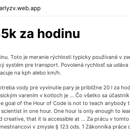
arlyzv.web.app
35k za hodinu
inu. Toto je meranie rýchlosti typicky používané v z
ký systém pre transport. Povolená rychlosť sa udáva
racuje na kph alebo km/h.
treba vody pre vyvinutie pary je približne 20 l za ho
asickým varením v kotloch je … Čo všetko sa účastní
e goal of the Hour of Code is not to teach anybody
scientist in one hour. One hour is only enough to le
d creative, that it is accessible at … Za prácu v tom
zamestnancovi v zmysle § 123 ods. 1 Zákonníka práce