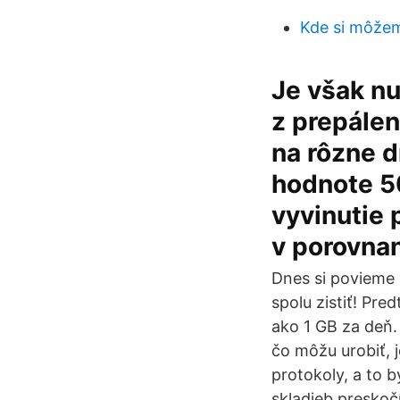
Kde si môže
Je však nu
z prepále
na rôzne d
hodnote 50
vyvinutie 
v porovnan
Dnes si povieme 
spolu zistiť! Pre
ako 1 GB za deň. 
čo môžu urobiť, j
protokoly, a to b
skladieb preskoč