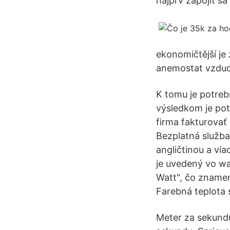
najprv zapojiť s
ekonomičtější je
anemostat vzduc
K tomu je potreb
výsledkom je pot
firma fakturovať 
Bezplatná služba
angličtinou a vi
je uvedený vo w
Watt", čo znamen
Farebná teplota 
Meter za sekundu