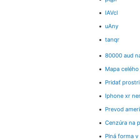
IAVcl
uAny
tanqr
80000 aud na
Mapa celého
Pridať prostr
Iphone xr ne
Prevod ameri
Cenzúra na p
Plná forma v