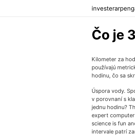
investerarpeng
Čo je 
Kilometer za hod
používajú metric
hodinu, čo sa sk
Úspora vody. Spo
v porovnaní s kl
jednu hodinu? Th
expert computer 
science is fun an
intervale patrí 