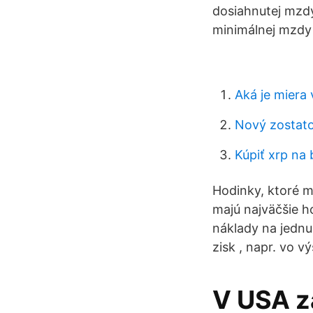
dosiahnutej mzd
minimálnej mzdy 
Aká je miera 
Nový zostato
Kúpiť xrp na 
Hodinky, ktoré m
majú najväčšie h
náklady na jednu
zisk , napr. vo v
V USA z