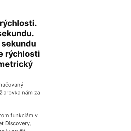
rýchlosti.
sekundu.
a sekundu
e rýchlosti
metrický
označovaný
 žiarovka nám za
trom funkciám v
et Discovery,