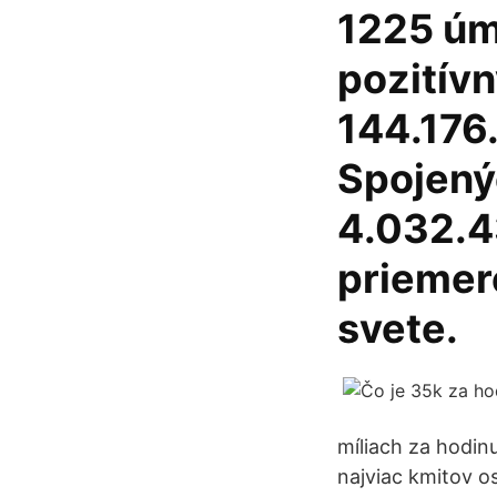
1225 úmr
pozitívn
144.176
Spojený
4.032.4
priemere
svete.
míliach za hodin
najviac kmitov o