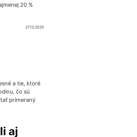
ajmenej 20 %
27.12.2020
sné a tie, ktoré
odinu, čo sú
ítať primeraný
i aj