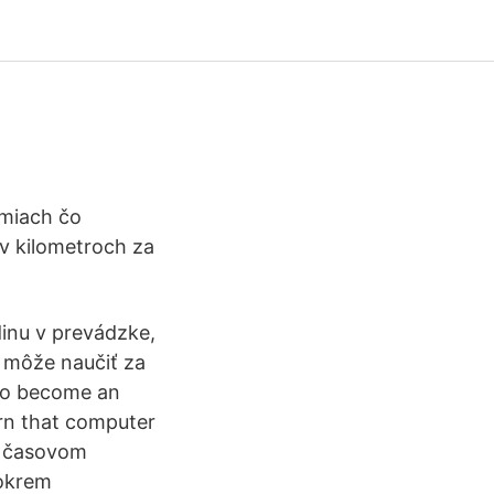
emiach čo
 v kilometroch za
dinu v prevádzke,
k môže naučiť za
 to become an
arn that computer
to časovom
 okrem