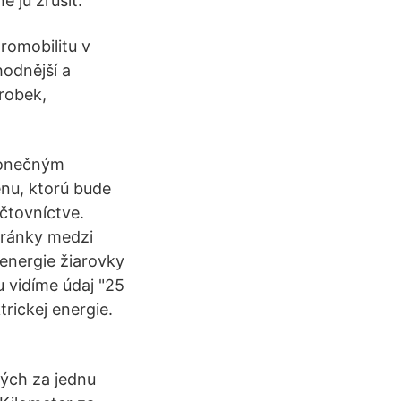
 ju zrušiť.
romobilitu v
odnější a
robek,
 Konečným
enu, ktorú bude
účtovníctve.
tránky medzi
 energie žiarovky
 vidíme údaj "25
rickej energie.
tých za jednu