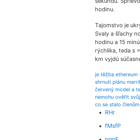
sekundu. Sprievo
hodinu.
Tajomstvo je ukr
Svaly a šľachy no
hodinu a 15 minút
rýchlika, teda s
km vyjdú súčasne 
je těžba ethereum 
shrnutí plánu merri
červený model a te
nemohu ověřit svůj
co se stalo členům
RHr
fMsfP
pqpF