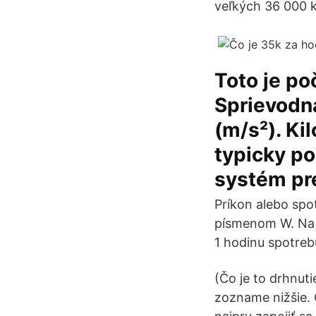
veľkých 36 000 
Toto je p
Sprievodná
(m/s²). Ki
typicky po
systém pre
Príkon alebo spo
písmenom W. Na n
1 hodinu spotrebu
(Čo je to drhnut
zozname nižšie. 