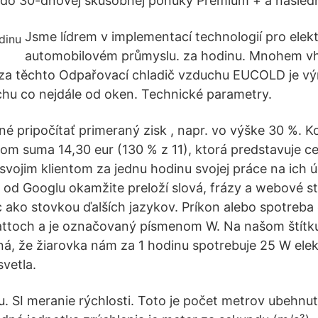
a do 30-dňovej skúšobnej ponuky Premium + a následne
Jsme lídrem v implementací technologií pro elekt
automobilovém průmyslu. za hodinu. Mnohem vh
 za těchto Odpařovací chladič vzduchu EUCOLD je vý
hu co nejdále od oken. Technické parametry.
né pripočítať primeraný zisk , napr. vo výške 30 %.
om suma 14,30 eur (130 % z 11), ktorá predstavuje c
svojim klientom za jednu hodinu svojej práce na ich 
 od Googlu okamžite preloží slová, frázy a webové s
ac ako stovkou ďalších jazykov. Príkon alebo spotreba
attoch a je označovaný písmenom W. Na našom štítku
á, že žiarovka nám za 1 hodinu spotrebuje 25 W elekt
svetla.
. SI meranie rýchlosti. Toto je počet metrov ubehnu