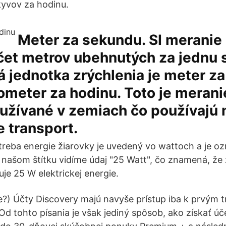
kyvov za hodinu.
Meter za sekundu. SI meranie 
očet metrov ubehnutých za jednu 
 jednotka zrýchlenia je meter z
lometer za hodinu. Toto je merani
užívané v zemiach čo používajú 
 transport.
treba energie žiarovky je uvedený vo wattoch a je 
ašom štítku vidíme údaj "25 Watt", čo znamená, že
je 25 W elektrickej energie.
ie?) Účty Discovery majú navyše prístup iba k prvým 
Od tohto písania je však jediný spôsob, ako získať úč