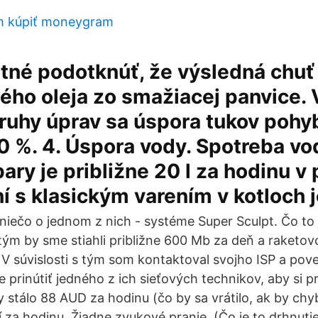
m kúpiť moneygram
tné podotknúť, že výsledná chuť 
ného oleja zo smažiacej panvice
ruhy úprav sa úspora tukov pohy
 %. 4. Úspora vody. Spotreba vo
pary je približne 20 l za hodinu v
í s klasickým varením v kotloch 
niečo o jednom z nich - systéme Super Sculpt. Čo to
dtým by sme stiahli približne 600 Mb za deň a raketov
V súvislosti s tým som kontaktoval svojho ISP a poved
e prinútiť jedného z ich sieťových technikov, aby si p
y stálo 88 AUD za hodinu (čo by sa vrátilo, ak by chy
í za hodinu. Žiadne zvukové pranie. (Čo je to drhnuti