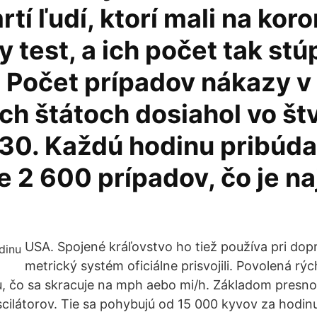
tí ľudí, ktorí mali na kor
y test, a ich počet tak stú
. Počet prípadov nákazy v
ch štátoch dosiahol vo št
30. Každú hodinu pribúda
 2 600 prípadov, čo je na
USA. Spojené kráľovstvo ho tiež používa pri dopr
metrický systém oficiálne prisvojili. Povolená rý
u, čo sa skracuje na mph aebo mi/h. Základom presnos
scilátorov. Tie sa pohybujú od 15 000 kyvov za hodin