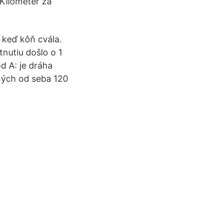
 Kilometer za
 keď kôň cvála.
tnutiu došlo o 1
d A: je dráha
ených od seba 120