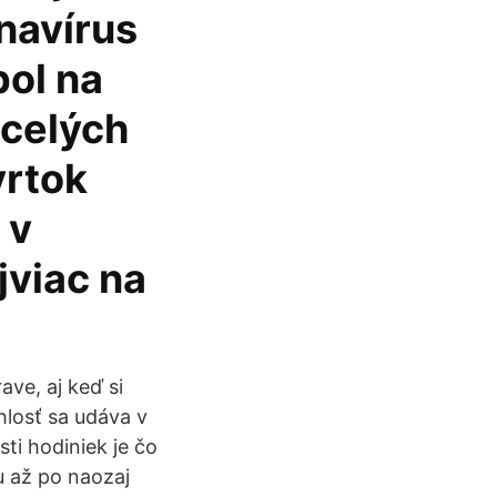
onavírus
pol na
 celých
vrtok
 v
jviac na
ave, aj keď si
chlosť sa udáva v
ti hodiniek je čo
u až po naozaj