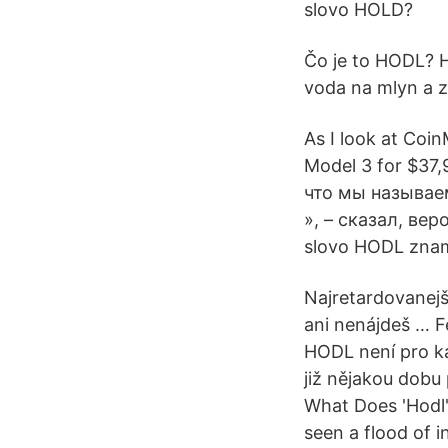
slovo HOLD?
Čo je to HODL? H
voda na mlyn a z
As I look at Coin
Model 3 for $37,
что мы называем
», – сказал, вер
slovo HODL znam
Najretardovanejší
ani nenájdeš … F
HODL není pro ka
již nějakou dobu
What Does 'Hodl
seen a flood of 