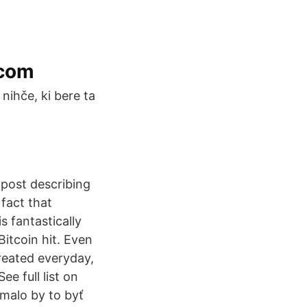
.com
 nihče, ki bere ta
 post describing
 fact that
 fantastically
itcoin hit. Even
eated everyday,
e full list on
malo by to byť