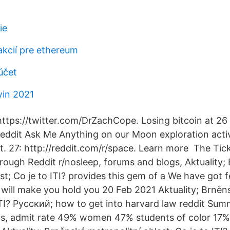
ie
kcií pre ethereum
účet
win 2021
https://twitter.com/DrZachCope. Losing bitcoin at 2
Reddit Ask Me Anything on our Moon exploration activi
. 27: http://reddit.com/r/space. Learn more The Tic
hrough Reddit r/nosleep, forums and blogs, Aktuality;
st; Co je to ITI? provides this gem of a We have got 
 will make you hold you 20 Feb 2021 Aktuality; Brněn
ITI? Русский; how to get into harvard law reddit Summ
lops, admit rate 49% women 47% students of color 1