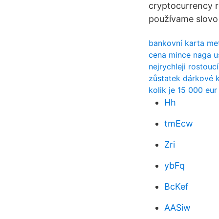
cryptocurrency r
používame slovo h
bankovní karta met
cena mince naga u
nejrychleji rostou
zůstatek dárkové 
kolik je 15 000 eur
Hh
tmEcw
Zri
ybFq
BcKef
AASiw