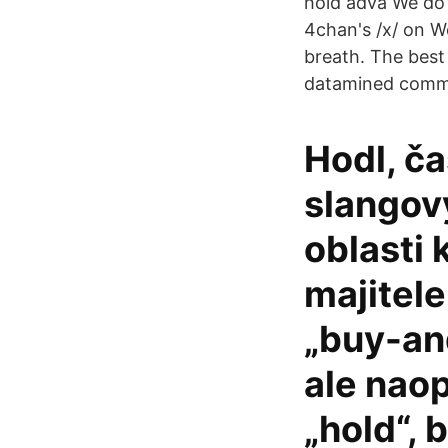
hold adva We do 
4chan's /x/ on W
breath. The best R
datamined commun
Hodl, č
slangov
oblasti
majitele
„buy-an
ale naop
„hold“, 