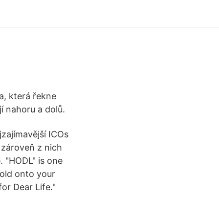
, která řekne
í nahoru a dolů.
zajímavější ICOs
zároveň z nich
. "HODL" is one
hold onto your
or Dear Life."