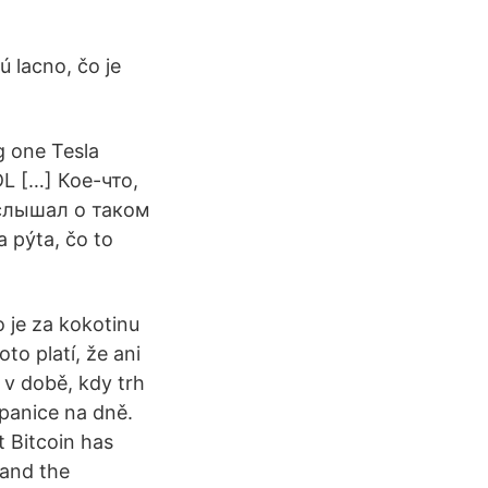
 lacno, čo je
g one Tesla
DL […] Кое-что,
 слышал о таком
 pýta, čo to
o je za kokotinu
to platí, že ani
 v době, kdy trh
 panice na dně.
 Bitcoin has
 and the