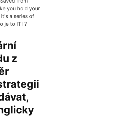
? Saved from
ake you hold your
t's a series of
je to ITI ?
ární
du z
ěr
trategii
dávat,
anglicky