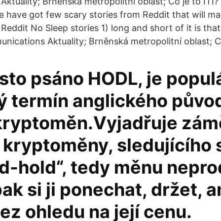
Aktuality; Brněnská metropolitní oblast; Co je to ITI
e have got few scary stories from Reddit that will m
eddit No Sleep stories 1) long and short of it is that i
ications Aktuality; Brněnská metropolitní oblast; Co 
asto psáno HODL, je popul
ý termín anglického půvo
 kryptoměn.Vyjadřuje zám
 kryptoměny, sledujícího s
d-hold“, tedy měnu nepro
ak si ji ponechat, držet, 
bez ohledu na její cenu.