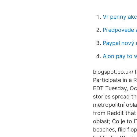
Vr penny akc
Predpovede a
Paypal nový 
Aion pay to 
blogspot.co.uk/ 
Participate in a 
EDT Tuesday, Oct
stories spread t
metropolitní obla
from Reddit that
oblast; Co je to 
beaches, flip f