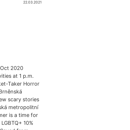
22.03.2021
6 Oct 2020
ties at 1 p.m.
ket-Taker Horror
 Brněnská
few scary stories
ská metropolitní
er is a time for
7% LGBTQ+ 10%