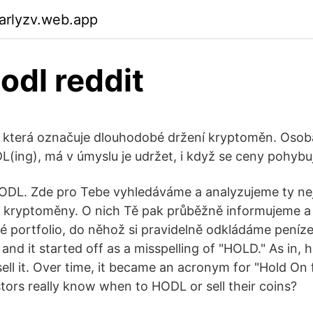
arlyzv.web.app
hodl reddit
 která označuje dlouhodobé držení kryptoměn. Osoba
(ing), má v úmyslu je udržet, i když se ceny pohybuj
ODL. Zde pro Tebe vyhledáváme a analyzujeme ty nej
kryptoměny. O nich Tě pak průběžně informujeme a 
 portfolio, do něhož si pravidelně odkládáme peníze
and it started off as a misspelling of "HOLD." As in, 
ell it. Over time, it became an acronym for "Hold On f
tors really know when to HODL or sell their coins?