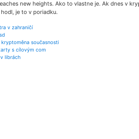
eaches new heights. Ako to vlastne je. Ak dnes v kr
odl, je to v poriadku.
ra v zahraničí
sd
cí kryptoměna současnosti
karty s cílovým com
 v librách