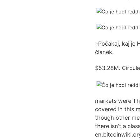
»Počakaj, kaj je 
članek.
$53.28M. Circul
markets were The
covered in this 
though other me
there isn’t a cla
en.bitcoinwiki.o