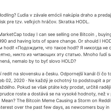
odling? Ľudia v závale emócii nakúpia draho a predajú
isk pre tzv. veľkých hráčov. Skratka HODL.
MarketCap today I can see selling one Bitcoin , buyin
990 and having lots of spare change. Or should I HO
 hodl! «Подождите, что такое hodl? Я никогда не
оятно, никто из читающих эту статью. Mnoho ľudí sa
ená, nemalo by to byť slovo HOLD?
 redit na slovensku a česku. Odpornejší kanál či čo t
eb 02, 2020 · Ne každý je ochotný to podstoupit a pro
ždého. Pokud se však ptáte kdy prodat, určitě raději
 prudce roste a dostává se na vysoké hodnoty, než v
' Mean? The Bitcoin Meme Causing a Storm on Reddit
interest over the past few days, as newcomers buy in