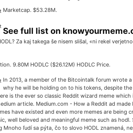
Marketcap. $53.28M.
See full list on knowyourmeme
HODL? Za kaj takega še nisem slišal, «ni rekel verjetno
ation. 9.80M HODLC ($26.12M) HODLC Price.
In 2013, a member of the Bitcointalk forum wrote a
why he will be holding on to his tokens, despite the
re is the ever so classic Reddit wizard meme which is
medium article. Medium.com - How a Reddit ad made B
mes have existed and even more memes are being cr
ssic, well beloved and meaningful meme such as hodl. Se
rg Mnoho ľudí sa pýta, čo to slovo HODL znamená, ne