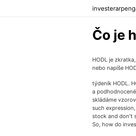
investerarpeng
Čo je 
HODL je zkratka,
nebo napíše HODL
týdeník HODL. H
a podhodnocené 
skládáme vzorové
such expression, 
stock and don't s
So, how do inves