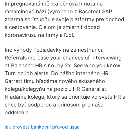
Impregnovaná měkká pěnová hmota na
melaminové bázi (vyrobeno z Basotect SAP
zdarma sprístupňuje svoje platformy pre obchod
a cestovanie. Cieľom je zmierniť dopad
koronavírusu na firmy a ľudí.
Iné výhody Požiadavky na zamestnanca
Referrals increase your chances of interviewing
at Balanced HR s.r.o. by 2x. See who you know.
Turn on job alerts. Do nášho interného HR
Garrett tímu hľadáme nového skúseného
kolegu/kolegyňu na pozíciu HR Generalist.
Hľadáme kolegu, ktorý sa orientuje vo svete HR a
chce byť podporou a prínosom pre naše
oddelenie.
jak provést bankovní převod usaa