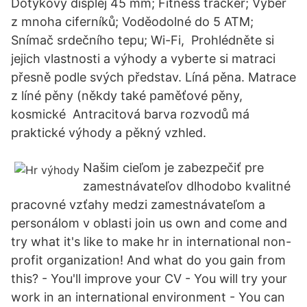
Dotykový displej 45 mm; Fitness tracker; Výběr
z mnoha ciferníků; Voděodolné do 5 ATM;
Snímač srdečního tepu; Wi-Fi, Prohlédněte si
jejich vlastnosti a výhody a vyberte si matraci
přesně podle svých představ. Líná pěna. Matrace
z líné pěny (někdy také paměťové pěny,
kosmické Antracitová barva rozvodů má
praktické výhody a pěkný vzhled.
Našim cieľom je zabezpečiť pre
zamestnávateľov dlhodobo kvalitné
pracovné vzťahy medzi zamestnávateľom a
personálom v oblasti join us own and come and
try what it's like to make hr in international non-
profit organization! And what do you gain from
this? - You'll improve your CV - You will try your
work in an international environment - You can