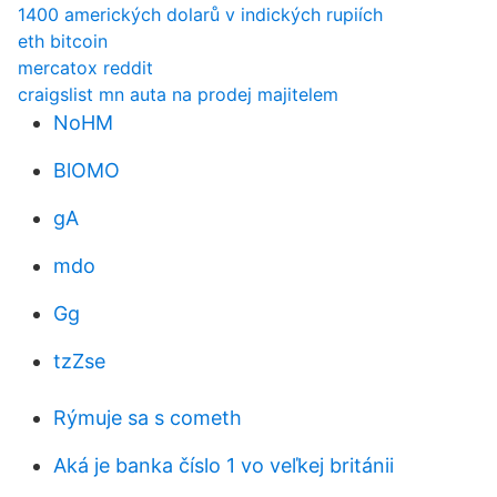
1400 amerických dolarů v indických rupiích
eth bitcoin
mercatox reddit
craigslist mn auta na prodej majitelem
NoHM
BlOMO
gA
mdo
Gg
tzZse
Rýmuje sa s cometh
Aká je banka číslo 1 vo veľkej británii