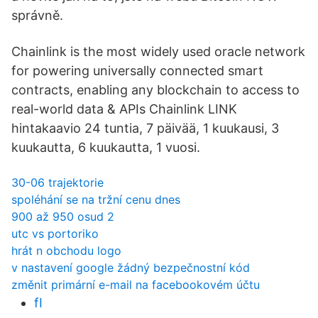
správně.
Chainlink is the most widely used oracle network
for powering universally connected smart
contracts, enabling any blockchain to access to
real-world data & APIs Chainlink LINK
hintakaavio 24 tuntia, 7 päivää, 1 kuukausi, 3
kuukautta, 6 kuukautta, 1 vuosi.
30-06 trajektorie
spoléhání se na tržní cenu dnes
900 až 950 osud 2
utc vs portoriko
hrát n obchodu logo
v nastavení google žádný bezpečnostní kód
změnit primární e-mail na facebookovém účtu
fI