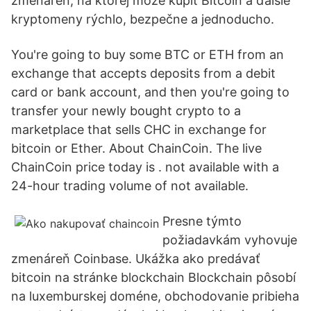
zmenáreň, na ktorej môže kúpiť Bitcoin a ďalšie
kryptomeny rýchlo, bezpečne a jednoducho.
You're going to buy some BTC or ETH from an
exchange that accepts deposits from a debit
card or bank account, and then you're going to
transfer your newly bought crypto to a
marketplace that sells CHC in exchange for
bitcoin or Ether. About ChainCoin. The live
ChainCoin price today is . not available with a
24-hour trading volume of not available.
Presne týmto
požiadavkám vyhovuje
zmenáreň Coinbase. Ukážka ako predávať
bitcoin na stránke blockchain Blockchain pôsobí
na luxemburskej doméne, obchodovanie pribieha