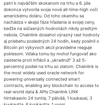
patrí k najväčším skokanom na trhu a 6. júla
dokonca vytvorila svoje nové all-time-high voči
americkému doláru. Od toho okamihu sa
nachádza v akejsi fáze hľadania si svojej ceny,
keďže na súčasných hodnotách nikdy predtým
nebola. Chainlink dosiahol výrazný rast hodnoty
aj priebehu posledných 24 hodín, kedy posilnil o
Bitcoin pri výkyvoch akcií pravidelne reaguje
poklesom. Vďaka tomu by mohol fungovať ako
zaistenie proti inflácii a „ukradnúť“ 3 až 5-
percentný podiel na trhu so zlatom. Chainlink is
the most widely used oracle network for
powering universally connected smart
contracts, enabling any blockchain to access to
real-world data & APIs Chainlink LINK
hintakaavio 24 tuntia, 7 päivää, 1 kuukausi, 3
kuukautta, 6 kuukautta, 1 vuosi.