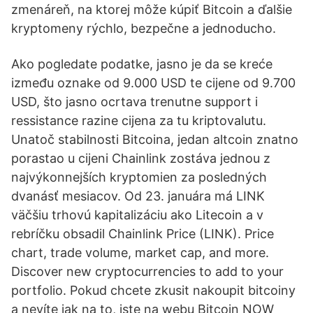
zmenáreň, na ktorej môže kúpiť Bitcoin a ďalšie
kryptomeny rýchlo, bezpečne a jednoducho.
Ako pogledate podatke, jasno je da se kreće
između oznake od 9.000 USD te cijene od 9.700
USD, što jasno ocrtava trenutne support i
ressistance razine cijena za tu kriptovalutu.
Unatoč stabilnosti Bitcoina, jedan altcoin znatno
porastao u cijeni Chainlink zostáva jednou z
najvýkonnejších kryptomien za posledných
dvanásť mesiacov. Od 23. januára má LINK
väčšiu trhovú kapitalizáciu ako Litecoin a v
rebríčku obsadil Chainlink Price (LINK). Price
chart, trade volume, market cap, and more.
Discover new cryptocurrencies to add to your
portfolio. Pokud chcete zkusit nakoupit bitcoiny
a nevíte jak na to, jste na webu Bitcoin NOW