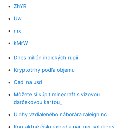
ZhYR
Uw
mx
kMrW
Dnes milión indických rupií
Kryptotrhy podľa objemu
Cedi na usd
Môžete si kúpiť minecraft s vízovou
darčekovou kartou_
Úlohy vzdialeného náborára raleigh nc
Kontaktné číslo expedia partner solutions