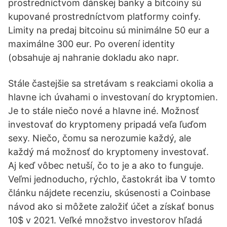
prostredníctvom dánskej banky a bitcoiny sú
kupované prostredníctvom platformy coinfy.
Limity na predaj bitcoinu sú minimálne 50 eur a
maximálne 300 eur. Po overení identity
(obsahuje aj nahranie dokladu ako napr.
Stále častejšie sa stretávam s reakciami okolia a
hlavne ich úvahami o investovaní do kryptomien.
Je to stále niečo nové a hlavne iné. Možnosť
investovať do kryptomeny pripadá veľa ľuďom
sexy. Niečo, čomu sa nerozumie každý, ale
každý má možnosť do kryptomeny investovať.
Aj keď vôbec netuší, čo to je a ako to funguje.
Veľmi jednoducho, rýchlo, častokrát iba V tomto
článku nájdete recenziu, skúsenosti a Coinbase
návod ako si môžete založiť účet a získať bonus
10$ v 2021. Veľké množstvo investorov hľadá