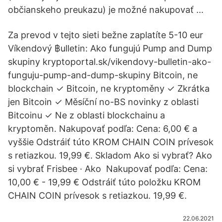
občianskeho preukazu) je možné nakupovať …
Za prevod v tejto sieti bežne zaplatíte 5-10 eur
Víkendový ฿ulletin: Ako fungujú Pump and Dump
skupiny kryptoportal.sk/vikendovy-bulletin-ako-
funguju-pump-and-dump-skupiny Bitcoin, ne
blockchain ✓ Bitcoin, ne kryptoměny ✓ Zkrátka
jen Bitcoin ✓ Měsíční no-BS novinky z oblasti
Bitcoinu ✓ Ne z oblasti blockchainu a
kryptoměn. Nakupovať podľa: Cena: 6,00 € a
vyššie Odstráiť túto KROM CHAIN COIN prívesok
s retiazkou. 19,99 €. Skladom Ako si vybrať? Ako
si vybrať Frisbee · Ako Nakupovať podľa: Cena:
10,00 € - 19,99 € Odstráiť túto položku KROM
CHAIN COIN prívesok s retiazkou. 19,99 €.
22.06.2021