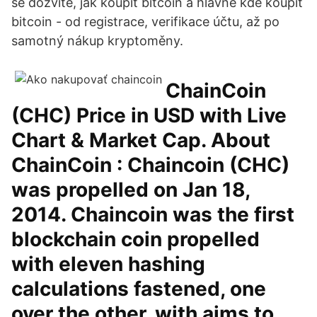
se dozvíte, jak koupit bitcoin a hlavně kde koupit
bitcoin - od registrace, verifikace účtu, až po
samotný nákup kryptoměny.
ChainCoin
(CHC) Price in USD with Live
Chart & Market Cap. About
ChainCoin : Chaincoin (CHC)
was propelled on Jan 18,
2014. Chaincoin was the first
blockchain coin propelled
with eleven hashing
calculations fastened, one
over the other, with aims to