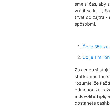
sme si čas, aby s
vrátiť sa k […] 
trvať od zajtra 
spôsobmi.
Čo je 35k za
Čo je 1 milió
Za cenou si stojí 
stal komoditou s
rozumie, že každ
odmenou za každý
a dovolíte Tipli
dostanete cashba