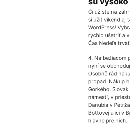
sú vysoko
Či už ste na záhr
si užiť víkend a
WordPress! Vybral
rýchlo ušetriť a
Čas Nedeľa trvať
4. Na bežiacom p
nyní se obchoduj
Osobně rád nakup
propad. Nákup bi
Gorkého, Slovak
námestí, v pries
Danubia v Petrža
Bottovej ulici v
hlavne pre nich.