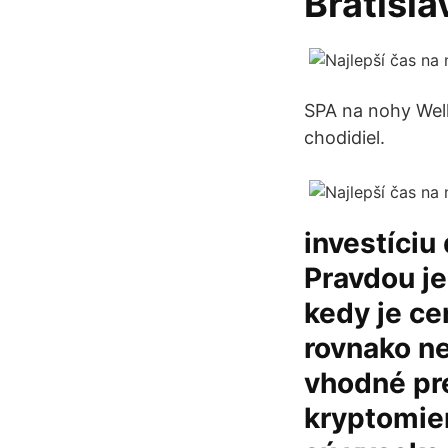
Bratisla
SPA na nohy Well
chodidiel.
investíciu
Pravdou je
kedy je ce
rovnako ne
vhodné pre
kryptomien