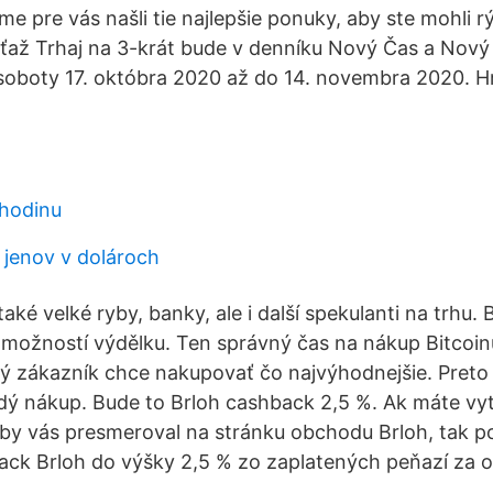
me pre vás našli tie najlepšie ponuky, aby ste mohli rý
Súťaž Trhaj na 3-krát bude v denníku Nový Čas a Nov
- soboty 17. októbra 2020 až do 14. novembra 2020. 
 hodinu
n jenov v dolároch
také velké ryby, banky, ale i další spekulanti na trhu. B
 možností výdělku. Ten správný čas na nákup Bitcoinu
ý zákazník chce nakupovať čo najvýhodnejšie. Preto 
 nákup. Bude to Brloh cashback 2,5 %. Ak máte vytv
, aby vás presmeroval na stránku obchodu Brloh, tak 
ck Brloh do výšky 2,5 % zo zaplatených peňazí za 