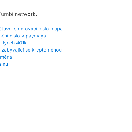
 Fumbi.network.
štovní směrovací číslo mapa
enční číslo v paymaya
ll lynch 401k
i zabývající se kryptoměnou
í měna
sinu