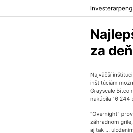
investerarpeng
Najlep
za deň
Najväčší inštituc
inštitúciám možn
Grayscale Bitcoin
nakúpila 16 244 
"Overnight" prov
záhradnom grile, 
aj tak … uložení