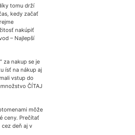
díky tomu drží
čas, kedy začať
zrejme
žitosť nakúpiť
vod – Najlepší
h” za nakup se je
u ísť na nákup aj
mali vstup do
l množstvo ČÍTAJ
kryptomenami môže
é ceny. Prečítať
 cez deň aj v