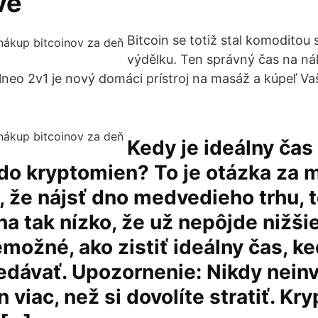
ve
Bitcoin se totiž stal komoditou
výdělku. Ten správný čas na n
neo 2v1 je nový domáci prístroj na masáž a kúpeľ V
Kedy je ideálny čas
 do kryptomien? To je otázka za m
, že nájsť dno medvedieho trhu, 
na tak nízko, že už nepôjde nižšie
možné, ako zistiť ideálny čas, ke
dávať. Upozornenie: Nikdy neinv
 viac, než si dovolíte stratiť. K