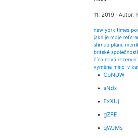
11. 2019 · Autor:
new york times po
jaké je moje refer
shrnutí plánu merri
britské společnost
čína nová rezervn
výměna mincí v ka
CoNUW
sNdx
ExXUj
gZFE
qWJMs