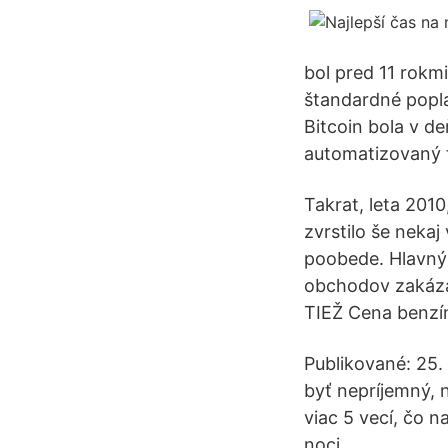
bol pred 11 rokm
štandardné poplat
Bitcoin bola v d
automatizovaný t
Takrat, leta 2010,
zvrstilo še nekaj
poobede. Hlavný 
obchodov zakáza
TIEŽ Cena benzín
Publikované: 25.
byť nepríjemný, 
viac 5 vecí, čo n
noci.