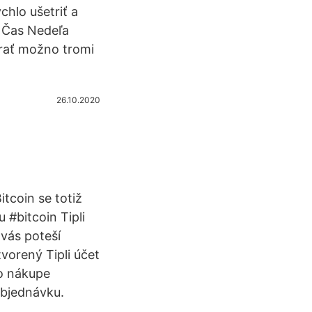
chlo ušetriť a
ý Čas Nedeľa
Hrať možno tromi
26.10.2020
itcoin se totiž
 #bitcoin Tipli
vás poteší
orený Tipli účet
po nákupe
objednávku.