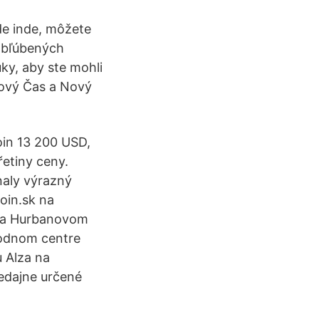
kde inde, môžete
 obľúbených
uky, aby ste mohli
 Nový Čas a Nový
oin 13 200 USD,
etiny ceny.
naly výrazný
oin.sk na
 na Hurbanovom
hodnom centre
 Alza na
redajne určené