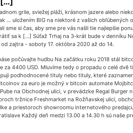
 […]
adnom grile, sviežej pláži, krásnom jazere alebo nie
j tak … uložením BIG na niektoré z vašich obľúbených
i sme si čas, aby sme pre vás našli tie najlepšie pon
 vrátiť sa k […] Súťaž Trhaj na 3-krát bude v denníku
 od zajtra - soboty 17. októbra 2020 až do 14.
áse počúvajte hudbu Na začátku roku 2018 stál bitc
e za 4400 USD. Mluvíme tedy o propadu o celé dvě tř
uji podhodnocené tituly nebo tituly, které zazname
tcoinov za euro je možný v bitcoin automate Mojbitc
 Pube na Obchodnej ulici, v prevádzke Regal Burger
toroch tržnice Freshmarket na Rožňavskej ulici, obc
lke a priestoroch showroomu internetového predajcu
 Bratislave Každý deň medzi 13.00 a 14.30 h sú naše p