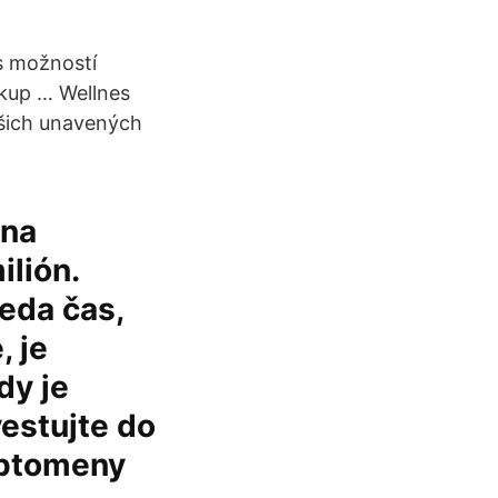
 s možností
ákup … Wellnes
ašich unavených
 na
ilión.
teda čas,
, je
dy je
estujte do
ryptomeny