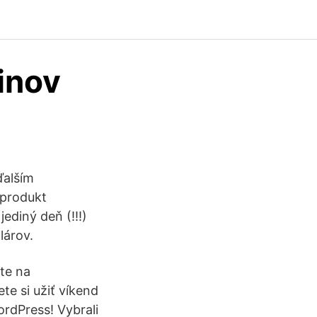
inov
ďalším
 produkt
ediný deň (!!!)
lárov.
ste na
te si užiť víkend
rdPress! Vybrali