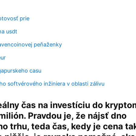
otovosť prie
na usdt
avencoinovej peňaženky
eur
gapurskeho casu
o softvérového inžiniera v oblasti zálivu
eálny čas na investíciu do krypto
milión. Pravdou je, že nájsť dno
 trhu, teda čas, kedy je cena tak