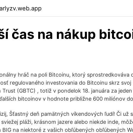
arlyzv.web.app
ší čas na nákup bitco
ionálny hráč na poli Bitcoinu, ktorý sprostredkováva 
osť regulovaného investovania do Bitcoinu skrz svoj
 Trust (GBTC) , totiž v pondelok 18. januára za jeden j
ďalších bitcoinov v hodnote približne 600 miliónov do
izij, Šťastný deň pamätných víkendových ľudí! Či už 
sviežej pláži, krásnom jazere alebo niekde inde, môže
m BIG na niektoré z vašich obľúbených obľúbených Wo