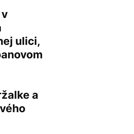
 v
a
j ulici,
rbanovom
žalke a
ového