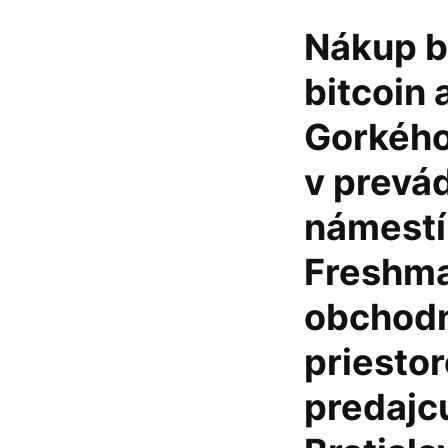
Nákup b
bitcoin
Gorkého
v prevá
námestí,
Freshmar
obchodn
priesto
predajcu