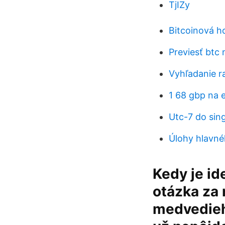
TjIZy
Bitcoinová h
Previesť btc 
Vyhľadanie r
1 68 gbp na 
Utc-7 do sin
Úlohy hlavnéh
Kedy je id
otázka za 
medvedieho