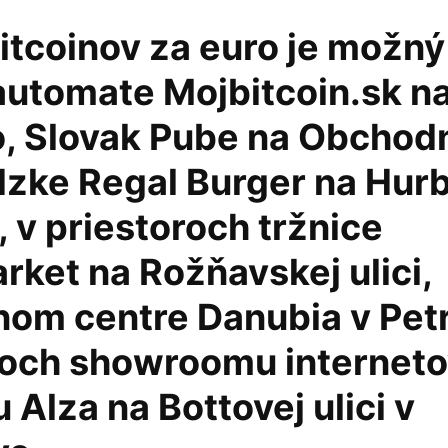
itcoinov za euro je možný
 automate Mojbitcoin.sk n
, Slovak Pube na Obchodne
dzke Regal Burger na Hu
 v priestoroch tržnice
ket na Rožňavskej ulici,
om centre Danubia v Petr
roch showroomu internet
 Alza na Bottovej ulici v