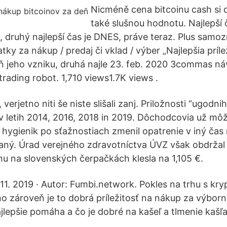
Nicméně cena bitcoinu cash si 
také slušnou hodnotu. Najlepší 
i, druhý najlepší čas je DNES, práve teraz. Plus samo
ky za nákup / predaj či vklad / výber „Najlepšia príle
eň jeho vzniku, druhá najle 23. feb. 2020 3commas ná
rading robot. 1,710 views1.7K views .
 verjetno niti še niste slišali zanj. Priložnosti “ugodni
 v letih 2014, 2016, 2018 in 2019. Dôchodcovia už môž
hygienik po sťažnostiach zmenil opatrenie v iný čas 
ný. Úrad verejného zdravotníctva ÚVZ však obdrža
u na slovenských čerpačkách klesla na 1,105 €.
 11. 2019 · Autor: Fumbi.network. Pokles na trhu s 
no zároveň je to dobrá príležitosť na nákup za výborn
ajlepšie pomáha a čo je dobré na kašeľ a tlmenie kašľa